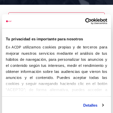
Nombre
Sastre y
Tu privacidad es importante para nosotros
Sastre,
Sebastián
utilizamos cookies propias y de terceros para
En ACDP
mejorar nuestros servicios mediante el análisis de tus
hábitos de navegación, para personalizar los anuncios y
el contenido según tus intereses, medir el rendimiento y
obtener información sobre las audiencias que vieron los
Autor
Fecha de
Fecha de
nacimiento
defunción
anuncios y el contenido. Puedes aceptar todas las
01/01/1912
cookies y seguir navegando haciendo clic en el botón
Centro de
“ACEPTO”; de forma alternativa, puedes acceder a
adscripción
Lugar de
información más detallada y cambiar tus preferencias
defunción
Barcelona
Lugar de
antes de otorgar o negar tu consentimiento haciendo clic
nacimiento
Detalles
en el botón "Personalizar". Para más información puedes