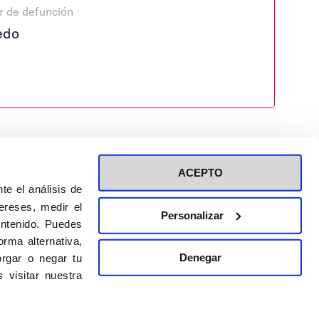
r de defunción
edo
ACEPTO
te el análisis de
ereses, medir el
Personalizar
ontenido. Puedes
ión a eventos
Política de privacidad de RRSS
rma alternativa,
Política de cookies
Denegar
rgar o negar tu
 visitar nuestra
DISEÑO WEB:
BULEBOO ESTUDIO