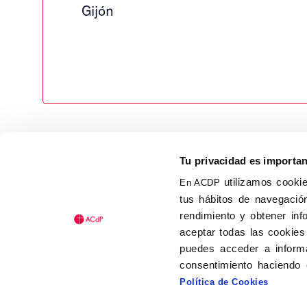
Gijón
Tu privacidad es importa
utilizamos cookie
En ACDP
tus hábitos de navegación
Calle Isaac Peral, 58 C.P.: 2
rendimiento y obtener inf
Tel (+34) 91 456 63 27
aceptar todas las cookies
Fax: (+34) 91 535 19 98
puedes acceder a informa
acdp@acdp.es
consentimiento haciendo 
Política de Cookies