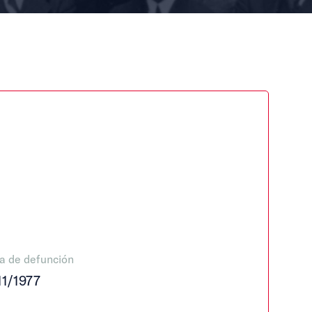
a de defunción
11/1977