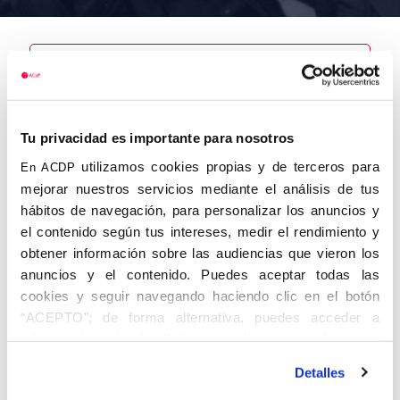
Nombre
Santurio
Tu privacidad es importante para nosotros
Menéndez,
Maximino
utilizamos cookies propias y de terceros para
En ACDP
mejorar nuestros servicios mediante el análisis de tus
hábitos de navegación, para personalizar los anuncios y
el contenido según tus intereses, medir el rendimiento y
obtener información sobre las audiencias que vieron los
Autor
Fecha de
Fecha de
nacimiento
defunción
anuncios y el contenido. Puedes aceptar todas las
04/06/1912
cookies y seguir navegando haciendo clic en el botón
Centro de
“ACEPTO”; de forma alternativa, puedes acceder a
adscripción
Lugar de
información más detallada y cambiar tus preferencias
defunción
La
Lugar de
Coruña
antes de otorgar o negar tu consentimiento haciendo clic
nacimiento
Detalles
en el botón "Personalizar". Para más información puedes