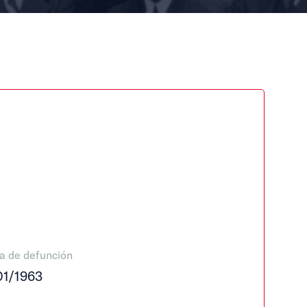
a de defunción
01/1963