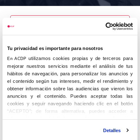
Nombre
Santamaría
Tu privacidad es importante para nosotros
Chavarría,
Ángel
utilizamos cookies propias y de terceros para
En ACDP
mejorar nuestros servicios mediante el análisis de tus
hábitos de navegación, para personalizar los anuncios y
el contenido según tus intereses, medir el rendimiento y
obtener información sobre las audiencias que vieron los
Autor
Fecha de
Fecha de
nacimiento
defunción
anuncios y el contenido. Puedes aceptar todas las
02/10/1901
cookies y seguir navegando haciendo clic en el botón
Centro de
“ACEPTO”; de forma alternativa, puedes acceder a
adscripción
Lugar de
información más detallada y cambiar tus preferencias
defunción
Valladolid
Lugar de
antes de otorgar o negar tu consentimiento haciendo clic
nacimiento
Detalles
en el botón "Personalizar". Para más información puedes