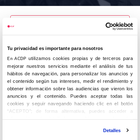
Nombre
Tu privacidad es importante para nosotros
Sanjuan
López, Vicente
utilizamos cookies propias y de terceros para
En ACDP
mejorar nuestros servicios mediante el análisis de tus
hábitos de navegación, para personalizar los anuncios y
el contenido según tus intereses, medir el rendimiento y
obtener información sobre las audiencias que vieron los
Autor
Fecha de
Fecha de
nacimiento
defunción
anuncios y el contenido. Puedes aceptar todas las
01/01/1911
01/01/1981
cookies y seguir navegando haciendo clic en el botón
Centro de
“ACEPTO”; de forma alternativa, puedes acceder a
adscripción
información más detallada y cambiar tus preferencias
Valencia
Lugar de
Lugar de
antes de otorgar o negar tu consentimiento haciendo clic
nacimiento
defunción
Detalles
en el botón "Personalizar". Para más información puedes