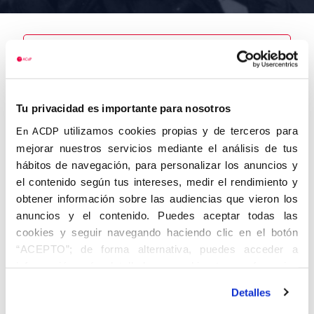
Nombre
Tu privacidad es importante para nosotros
Sanfelipe
Cases, Ramón
utilizamos cookies propias y de terceros para
En ACDP
mejorar nuestros servicios mediante el análisis de tus
hábitos de navegación, para personalizar los anuncios y
el contenido según tus intereses, medir el rendimiento y
obtener información sobre las audiencias que vieron los
Autor
Fecha de
Fecha de
nacimiento
defunción
anuncios y el contenido. Puedes aceptar todas las
04/10/1911
cookies y seguir navegando haciendo clic en el botón
Centro de
“ACEPTO”; de forma alternativa, puedes acceder a
adscripción
Lugar de
información más detallada y cambiar tus preferencias
defunción
Valencia
Lugar de
antes de otorgar o negar tu consentimiento haciendo clic
nacimiento
Detalles
en el botón "Personalizar". Para más información puedes