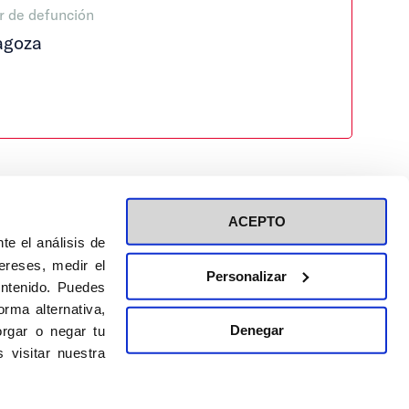
r de defunción
agoza
ACEPTO
te el análisis de
ereses, medir el
Personalizar
ontenido. Puedes
ión a eventos
Política de privacidad de RRSS
rma alternativa,
Política de cookies
Denegar
rgar o negar tu
 visitar nuestra
DISEÑO WEB:
BULEBOO ESTUDIO