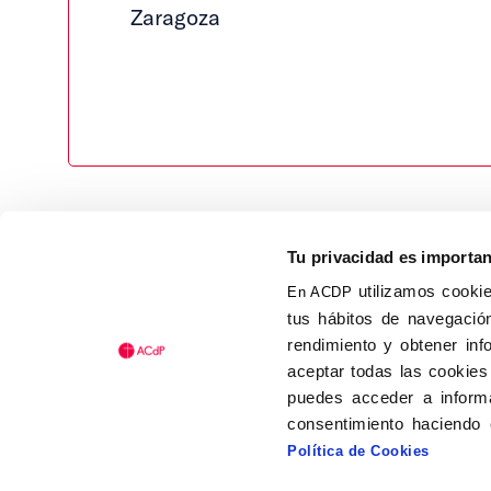
Zaragoza
Tu privacidad es importa
utilizamos cookie
En ACDP
tus hábitos de navegación
Calle Isaac Peral, 58 C.P.: 2
rendimiento y obtener inf
Tel (+34) 91 456 63 27
aceptar todas las cookies
Fax: (+34) 91 535 19 98
puedes acceder a informa
acdp@acdp.es
consentimiento haciendo 
Política de Cookies