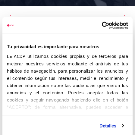
Nombre
Sánchez
Tu privacidad es importante para nosotros
Oliva,
Francisco
utilizamos cookies propias y de terceros para
En ACDP
mejorar nuestros servicios mediante el análisis de tus
hábitos de navegación, para personalizar los anuncios y
el contenido según tus intereses, medir el rendimiento y
obtener información sobre las audiencias que vieron los
Autor
Fecha de
Fecha de
nacimiento
defunción
anuncios y el contenido. Puedes aceptar todas las
01/01/1898
cookies y seguir navegando haciendo clic en el botón
Centro de
“ACEPTO”; de forma alternativa, puedes acceder a
adscripción
Lugar de
información más detallada y cambiar tus preferencias
defunción
Murcia
Lugar de
antes de otorgar o negar tu consentimiento haciendo clic
nacimiento
Detalles
en el botón "Personalizar". Para más información puedes