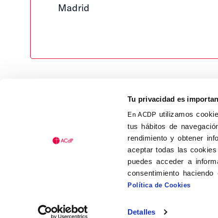
Madrid
Tu privacidad es importa
utilizamos cookie
En ACDP
tus hábitos de navegación
Calle Isaac Peral, 58 C.P.: 2
rendimiento y obtener inf
Tel (+34) 91 456 63 27
aceptar todas las cookies
Fax: (+34) 91 535 19 98
puedes acceder a informa
acdp@acdp.es
consentimiento haciendo 
Política de Cookies
Detalles