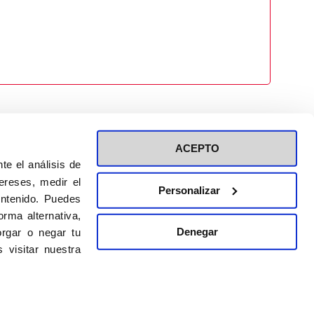
ACEPTO
te el análisis de
ereses, medir el
Personalizar
ontenido. Puedes
ión a eventos
Política de privacidad de RRSS
rma alternativa,
Política de cookies
Denegar
rgar o negar tu
 visitar nuestra
DISEÑO WEB:
BULEBOO ESTUDIO