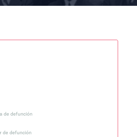
a de defunción
r de defunción