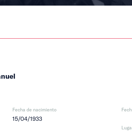
anuel
Fecha de nacimiento
Fech
15/04/1933
Luga