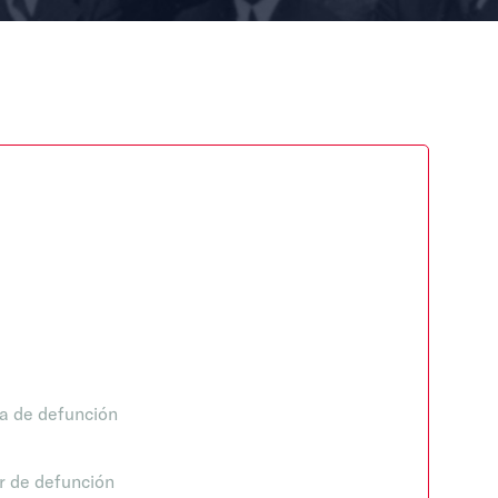
a de defunción
r de defunción