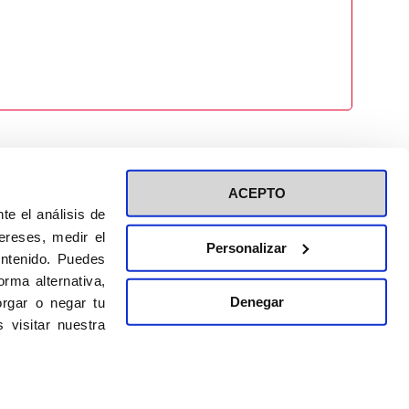
ACEPTO
te el análisis de
ereses, medir el
Personalizar
ontenido. Puedes
ión a eventos
Política de privacidad de RRSS
rma alternativa,
Política de cookies
Denegar
rgar o negar tu
 visitar nuestra
DISEÑO WEB:
BULEBOO ESTUDIO