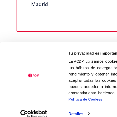
Madrid
Tu privacidad es importa
utilizamos cookie
En ACDP
tus hábitos de navegación
Calle Isaac Peral, 58 C.P.: 2
rendimiento y obtener inf
Tel (+34) 91 456 63 27
aceptar todas las cookies
Fax: (+34) 91 535 19 98
puedes acceder a informa
acdp@acdp.es
consentimiento haciendo 
Política de Cookies
Detalles