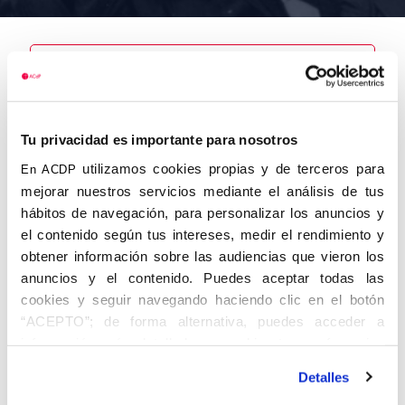
Nombre
Tu privacidad es importante para nosotros
Sales Sanz,
Rafael
utilizamos cookies propias y de terceros para
En ACDP
mejorar nuestros servicios mediante el análisis de tus
hábitos de navegación, para personalizar los anuncios y
el contenido según tus intereses, medir el rendimiento y
obtener información sobre las audiencias que vieron los
Autor
Fecha de
Fecha de
nacimiento
defunción
anuncios y el contenido. Puedes aceptar todas las
01/01/1906
cookies y seguir navegando haciendo clic en el botón
Centro de
“ACEPTO”; de forma alternativa, puedes acceder a
adscripción
Lugar de
información más detallada y cambiar tus preferencias
defunción
Castellón
Lugar de
antes de otorgar o negar tu consentimiento haciendo clic
nacimiento
Detalles
en el botón "Personalizar". Para más información puedes