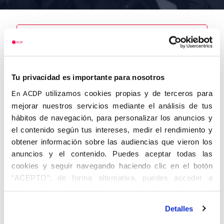
Nombre
Sáenz de
Santamaría y
Tu privacidad es importante para nosotros
Uriarte,
utilizamos cookies propias y de terceros para
En ACDP
Valentín
mejorar nuestros servicios mediante el análisis de tus
hábitos de navegación, para personalizar los anuncios y
el contenido según tus intereses, medir el rendimiento y
obtener información sobre las audiencias que vieron los
Autor
Fecha de
Fecha de
nacimiento
defunción
anuncios y el contenido. Puedes aceptar todas las
01/01/1881
cookies y seguir navegando haciendo clic en el botón
Centro de
“ACEPTO”; de forma alternativa, puedes acceder a
adscripción
Lugar de
información más detallada y cambiar tus preferencias
defunción
Lugar de
antes de otorgar o negar tu consentimiento haciendo clic
nacimiento
Detalles
en el botón "Personalizar". Para más información puedes