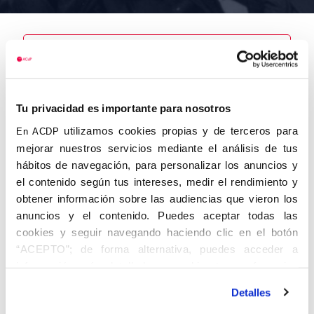
Nombre
Ruiz del
Tu privacidad es importante para nosotros
Busto, José
Manuel
utilizamos cookies propias y de terceros para
En ACDP
mejorar nuestros servicios mediante el análisis de tus
hábitos de navegación, para personalizar los anuncios y
el contenido según tus intereses, medir el rendimiento y
obtener información sobre las audiencias que vieron los
Autor
Fecha de
Fecha de
nacimiento
defunción
anuncios y el contenido. Puedes aceptar todas las
01/01/1898
cookies y seguir navegando haciendo clic en el botón
Centro de
“ACEPTO”; de forma alternativa, puedes acceder a
adscripción
Lugar de
información más detallada y cambiar tus preferencias
defunción
Gijón
Lugar de
antes de otorgar o negar tu consentimiento haciendo clic
nacimiento
Detalles
en el botón "Personalizar". Para más información puedes