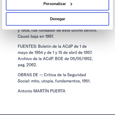
Personalizar
la ACN de P en 1935. Secretario de los
centros de Ciudad Real en 1939, de
Burgos, de Toledo en 1942 y 1943, de
Denegar
Alicante en 1960 y de Cáceres entre 1948
y 1958, fue fundador de este último centro.
Causó baja en 1997.
FUENTES: Boletín de la ACdP de 1 de
mayo de 1954 y de 1 y 15 de abril de 1957.
Archivo de la ACdP. BOE de 05/05/1952,
pag. 2062.
OBRAS DE ~: Crítica de la Seguridad
Social: mito, utopía, fundamentos, 1951.
Antonio MARTÍN PUERTA