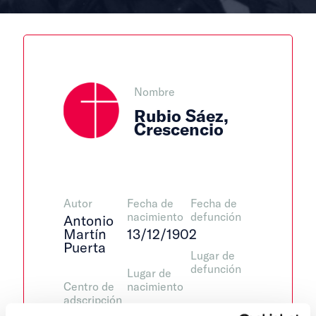
Nombre
Rubio Sáez,
Crescencio
Autor
Fecha de
Fecha de
nacimiento
defunción
Antonio
Martín
13/12/1902
Puerta
Lugar de
defunción
Lugar de
Centro de
nacimiento
adscripción