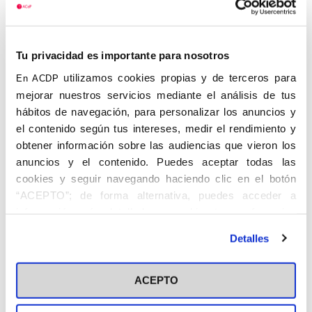
Ciudad
Real
Tu privacidad es importante para nosotros
utilizamos cookies propias y de terceros para
En ACDP
mejorar nuestros servicios mediante el análisis de tus
hábitos de navegación, para personalizar los anuncios y
el contenido según tus intereses, medir el rendimiento y
obtener información sobre las audiencias que vieron los
RUBIO SÁEZ, Crescencio. 13.XII.1902.
anuncios y el contenido. Puedes aceptar todas las
Funcionario.
cookies y seguir navegando haciendo clic en el botón
“ACEPTO”; de forma alternativa, puedes acceder a
Licenciado en Filosofía y letras y Miembro
información más detallada y cambiar tus preferencias
del Cuerpo Técnico Administrativo del
antes de otorgar o negar tu consentimiento haciendo clic
Ministerio de Trabajo. Delegado Regional
Detalles
en el botón "Personalizar". Para más información puedes
de Trabajo en 1949 en Albacete. Inspector
visitar nuestra
Política de Cookies
Provincial de Trabajo en 1957 en Alicante.
ACEPTO
Miembro de las Congregaciones Marianas.
Se incorporó al Centro de Ciudad Real de