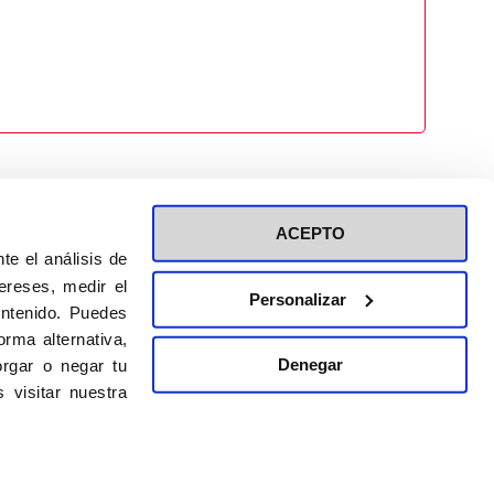
ACEPTO
te el análisis de
ereses, medir el
Personalizar
ontenido. Puedes
ión a eventos
Política de privacidad de RRSS
rma alternativa,
Política de cookies
Denegar
rgar o negar tu
 visitar nuestra
DISEÑO WEB:
BULEBOO ESTUDIO