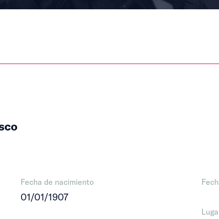
sco
Fecha de nacimiento
Fech
01/01/1907
Luga