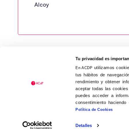
Alcoy
Tu privacidad es importa
utilizamos cookie
En ACDP
tus hábitos de navegación
Calle Isaac Peral, 58 C.P.: 2
rendimiento y obtener inf
Tel (+34) 91 456 63 27
aceptar todas las cookies
Fax: (+34) 91 535 19 98
puedes acceder a informa
acdp@acdp.es
consentimiento haciendo 
Política de Cookies
Detalles