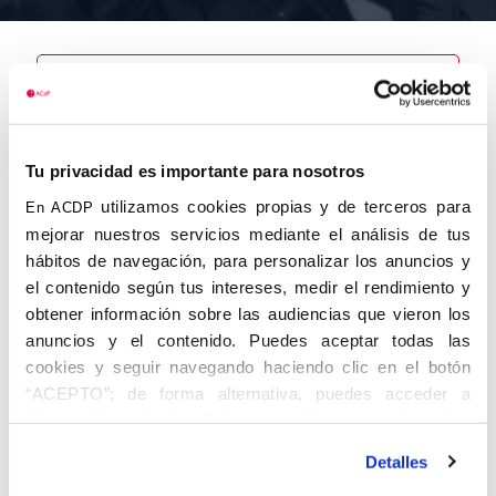
Nombre
Tu privacidad es importante para nosotros
Roig Mas,
Antonio
utilizamos cookies propias y de terceros para
En ACDP
mejorar nuestros servicios mediante el análisis de tus
hábitos de navegación, para personalizar los anuncios y
el contenido según tus intereses, medir el rendimiento y
obtener información sobre las audiencias que vieron los
Autor
Fecha de
Fecha de
nacimiento
defunción
anuncios y el contenido. Puedes aceptar todas las
01/01/1901
cookies y seguir navegando haciendo clic en el botón
Centro de
“ACEPTO”; de forma alternativa, puedes acceder a
adscripción
Lugar de
información más detallada y cambiar tus preferencias
defunción
Barcelona
Lugar de
antes de otorgar o negar tu consentimiento haciendo clic
nacimiento
Detalles
en el botón "Personalizar". Para más información puedes