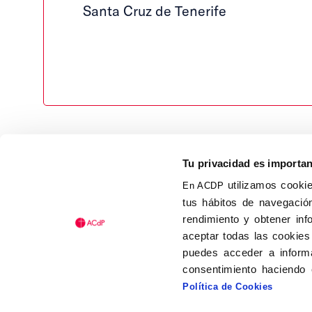
Santa Cruz de Tenerife
Tu privacidad es importa
utilizamos cookie
En ACDP
tus hábitos de navegación
Calle Isaac Peral, 58 C.P.: 2
rendimiento y obtener inf
Tel (+34) 91 456 63 27
aceptar todas las cookies
Fax: (+34) 91 535 19 98
puedes acceder a informa
acdp@acdp.es
consentimiento haciendo 
Política de Cookies