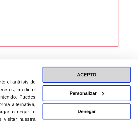
ACEPTO
te el análisis de
ereses, medir el
Personalizar
ontenido. Puedes
ión a eventos
Política de privacidad de RRSS
rma alternativa,
Política de cookies
Denegar
rgar o negar tu
 visitar nuestra
DISEÑO WEB:
BULEBOO ESTUDIO