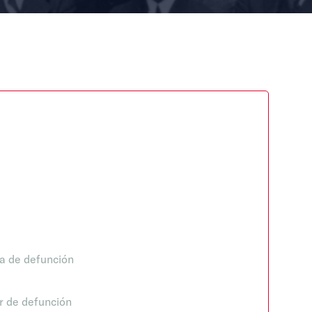
a de defunción
r de defunción