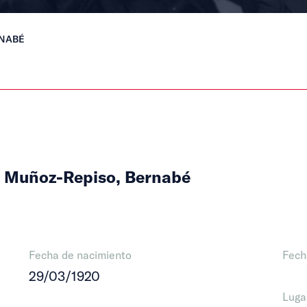
RNABÉ
 Muñoz-Repiso, Bernabé
Fecha de nacimiento
Fech
29/03/1920
Luga