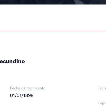
Secundino
Fecha de nacimiento
Fech
01/01/1898
Luga