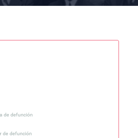
a de defunción
r de defunción