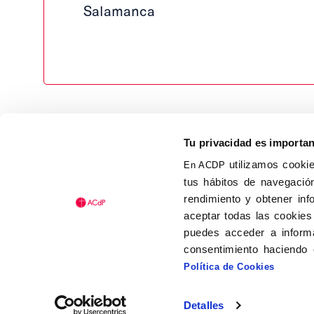
Salamanca
Tu privacidad es importa
utilizamos cookie
En ACDP
tus hábitos de navegación
Calle Isaac Peral, 58 C.P.: 2
rendimiento y obtener inf
Tel (+34) 91 456 63 27
aceptar todas las cookies
Fax: (+34) 91 535 19 98
puedes acceder a informa
acdp@acdp.es
consentimiento haciendo 
Política de Cookies
Detalles