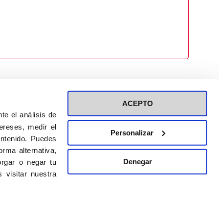
ACEPTO
te el análisis de
ereses, medir el
Personalizar
ontenido. Puedes
ión a eventos
Política de privacidad de RRSS
rma alternativa,
Política de cookies
Denegar
rgar o negar tu
 visitar nuestra
DISEÑO WEB:
BULEBOO ESTUDIO