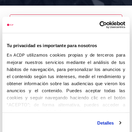
Nombre
Rodríguez
Tu privacidad es importante para nosotros
García, José
Carlos
utilizamos cookies propias y de terceros para
En ACDP
mejorar nuestros servicios mediante el análisis de tus
hábitos de navegación, para personalizar los anuncios y
el contenido según tus intereses, medir el rendimiento y
obtener información sobre las audiencias que vieron los
Autor
Fecha de
Fecha de
nacimiento
defunción
anuncios y el contenido. Puedes aceptar todas las
01/01/1921
cookies y seguir navegando haciendo clic en el botón
Centro de
“ACEPTO”; de forma alternativa, puedes acceder a
adscripción
Lugar de
información más detallada y cambiar tus preferencias
defunción
Las
Lugar de
Palmas
antes de otorgar o negar tu consentimiento haciendo clic
nacimiento
Detalles
en el botón "Personalizar". Para más información puedes