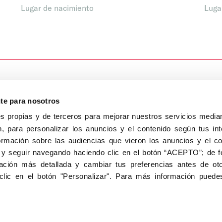
Lugar de nacimiento
Luga
nte para nosotros
s propias y de terceros para mejorar nuestros servicios median
, para personalizar los anuncios y el contenido según tus int
8040, Madrid
ormación sobre las audiencias que vieron los anuncios y el c
Aviso Legal
Inscripc
 y seguir navegando haciendo clic en el botón “ACEPTO”; de fo
ción más detallada y cambiar tus preferencias antes de oto
clic en el botón "Personalizar". Para más información puedes