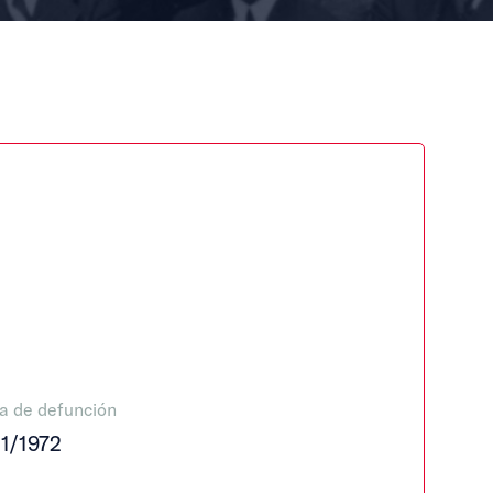
a de defunción
11/1972