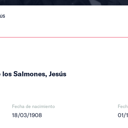
SÚS
 los Salmones, Jesús
Fecha de nacimiento
Fech
18/03/1908
01/