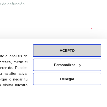
r de defunción
ACEPTO
te el análisis de
ereses, medir el
Personalizar
ontenido. Puedes
ión a eventos
Política de privacidad de RRSS
rma alternativa,
Política de cookies
Denegar
rgar o negar tu
 visitar nuestra
DISEÑO WEB:
BULEBOO ESTUDIO