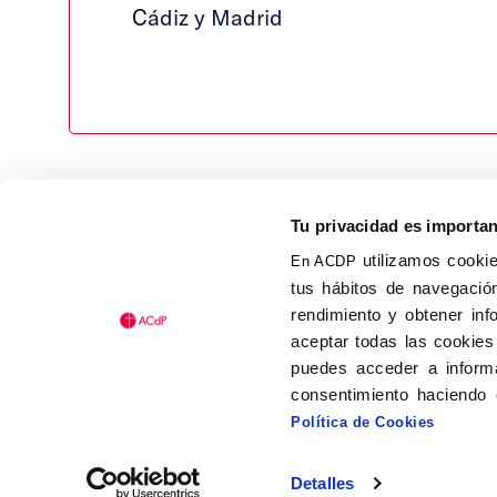
Cádiz y Madrid
Tu privacidad es importa
utilizamos cookie
En ACDP
tus hábitos de navegación
Calle Isaac Peral, 58 C.P.: 2
rendimiento y obtener inf
Tel (+34) 91 456 63 27
aceptar todas las cookies
Fax: (+34) 91 535 19 98
puedes acceder a informa
acdp@acdp.es
consentimiento haciendo 
Política de Cookies
Detalles