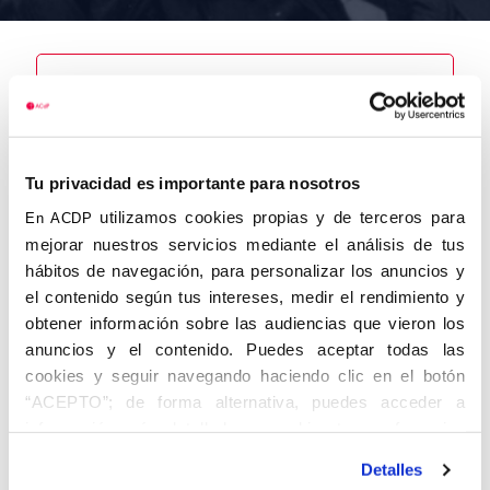
Nombre
Rodríguez de
Valcárcel,
Tu privacidad es importante para nosotros
Alejandro
utilizamos cookies propias y de terceros para
En ACDP
mejorar nuestros servicios mediante el análisis de tus
hábitos de navegación, para personalizar los anuncios y
el contenido según tus intereses, medir el rendimiento y
Autor
Fecha de
Fecha de
obtener información sobre las audiencias que vieron los
nacimiento
defunción
anuncios y el contenido. Puedes aceptar todas las
25/12/1917
22/11/1976
Centro de
cookies y seguir navegando haciendo clic en el botón
adscripción
“ACEPTO”; de forma alternativa, puedes acceder a
Lugar de
Lugar de
información más detallada y cambiar tus preferencias
nacimiento
defunción
antes de otorgar o negar tu consentimiento haciendo clic
Burgos
Madrid
Detalles
en el botón "Personalizar". Para más información puedes