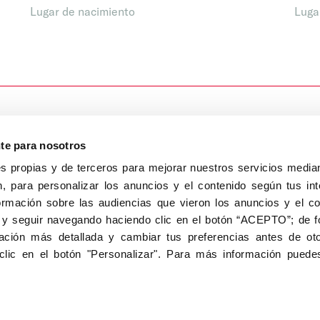
Lugar de nacimiento
Luga
nte para nosotros
s propias y de terceros para mejorar nuestros servicios median
, para personalizar los anuncios y el contenido según tus int
8040, Madrid
ormación sobre las audiencias que vieron los anuncios y el c
Aviso Legal
Inscripc
 y seguir navegando haciendo clic en el botón “ACEPTO”; de fo
ción más detallada y cambiar tus preferencias antes de oto
clic en el botón "Personalizar". Para más información puedes