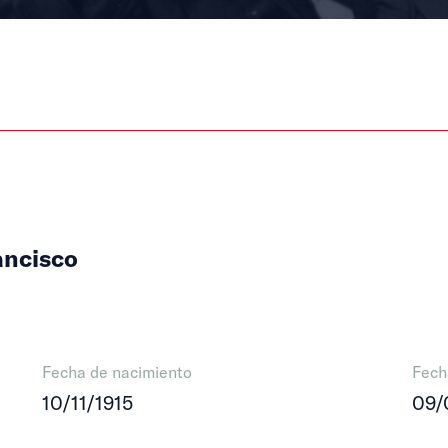
ancisco
Fecha de nacimiento
Fech
10/11/1915
09/