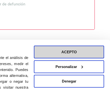
r de defunción
ACEPTO
te el análisis de
ereses, medir el
Personalizar
ontenido. Puedes
ión a eventos
Política de privacidad de RRSS
rma alternativa,
Política de cookies
Denegar
rgar o negar tu
 visitar nuestra
DISEÑO WEB:
BULEBOO ESTUDIO