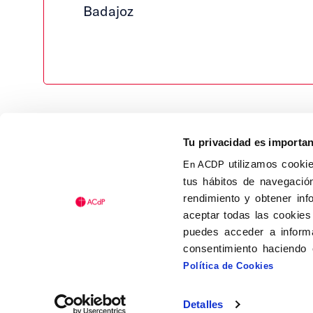
Badajoz
Tu privacidad es importa
utilizamos cookie
En ACDP
tus hábitos de navegación
Calle Isaac Peral, 58 C.P.: 2
rendimiento y obtener inf
Tel (+34) 91 456 63 27
aceptar todas las cookies
Fax: (+34) 91 535 19 98
puedes acceder a informa
acdp@acdp.es
consentimiento haciendo 
Política de Cookies
Detalles