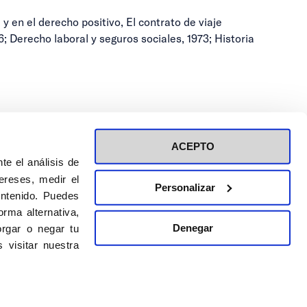
y en el derecho positivo, El contrato de viaje
; Derecho laboral y seguros sociales, 1973; Historia
ACEPTO
te el análisis de
ereses, medir el
Personalizar
ontenido. Puedes
ión a eventos
Política de privacidad de RRSS
rma alternativa,
Política de cookies
Denegar
rgar o negar tu
 visitar nuestra
DISEÑO WEB:
BULEBOO ESTUDIO