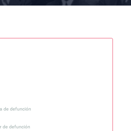
a de defunción
r de defunción