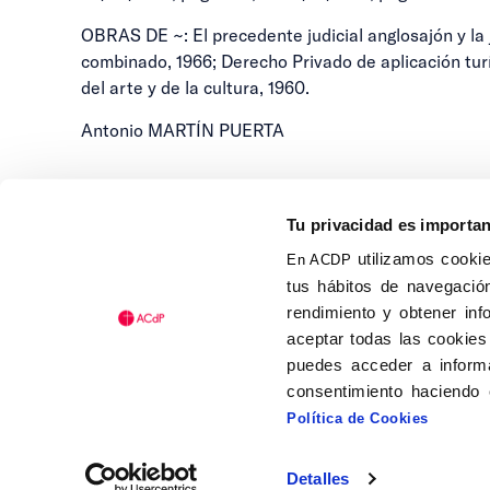
OBRAS DE ~: El precedente judicial anglosajón y la j
combinado, 1966; Derecho Privado de aplicación turí
del arte y de la cultura, 1960.
Antonio MARTÍN PUERTA
Tu privacidad es importa
utilizamos cookie
En ACDP
tus hábitos de navegación
Calle Isaac Peral, 58 C.P.: 2
rendimiento y obtener inf
Tel (+34) 91 456 63 27
aceptar todas las cookies
Fax: (+34) 91 535 19 98
puedes acceder a informa
acdp@acdp.es
consentimiento haciendo 
Política de Cookies
Detalles