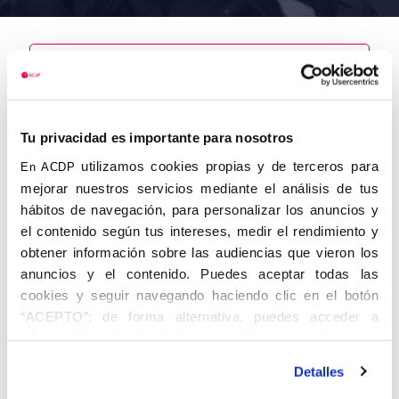
Nombre
Rivas
Tu privacidad es importante para nosotros
González,
Félix
utilizamos cookies propias y de terceros para
En ACDP
mejorar nuestros servicios mediante el análisis de tus
hábitos de navegación, para personalizar los anuncios y
el contenido según tus intereses, medir el rendimiento y
obtener información sobre las audiencias que vieron los
Autor
Fecha de
Fecha de
nacimiento
defunción
anuncios y el contenido. Puedes aceptar todas las
25/02/1903
09/11/2004
cookies y seguir navegando haciendo clic en el botón
Centro de
“ACEPTO”; de forma alternativa, puedes acceder a
adscripción
información más detallada y cambiar tus preferencias
Palencia
Lugar de
Lugar de
antes de otorgar o negar tu consentimiento haciendo clic
nacimiento
defunción
Detalles
en el botón "Personalizar". Para más información puedes