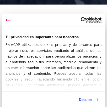
Nombre
Ríos
Tu privacidad es importante para nosotros
Hernández,
Juan de los
utilizamos cookies propias y de terceros para
En ACDP
mejorar nuestros servicios mediante el análisis de tus
hábitos de navegación, para personalizar los anuncios y
el contenido según tus intereses, medir el rendimiento y
obtener información sobre las audiencias que vieron los
Autor
Fecha de
Fecha de
nacimiento
defunción
anuncios y el contenido. Puedes aceptar todas las
01/01/1893
23/11/1972
cookies y seguir navegando haciendo clic en el botón
Centro de
“ACEPTO”; de forma alternativa, puedes acceder a
adscripción
información más detallada y cambiar tus preferencias
Madrid
Lugar de
Lugar de
antes de otorgar o negar tu consentimiento haciendo clic
nacimiento
defunción
Detalles
en el botón "Personalizar". Para más información puedes