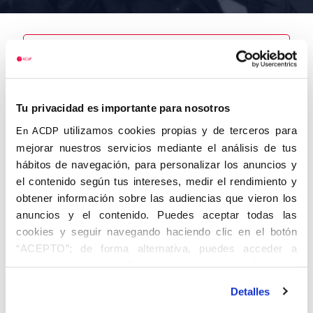
Nombre
Tu privacidad es importante para nosotros
Riera Clavillé,
Manuel
utilizamos cookies propias y de terceros para
En ACDP
mejorar nuestros servicios mediante el análisis de tus
hábitos de navegación, para personalizar los anuncios y
el contenido según tus intereses, medir el rendimiento y
obtener información sobre las audiencias que vieron los
Autor
Fecha de
Fecha de
nacimiento
defunción
anuncios y el contenido. Puedes aceptar todas las
01/01/1918
cookies y seguir navegando haciendo clic en el botón
Centro de
“ACEPTO”; de forma alternativa, puedes acceder a
adscripción
Lugar de
información más detallada y cambiar tus preferencias
defunción
Barcelona
Lugar de
antes de otorgar o negar tu consentimiento haciendo clic
nacimiento
Detalles
en el botón "Personalizar". Para más información puedes