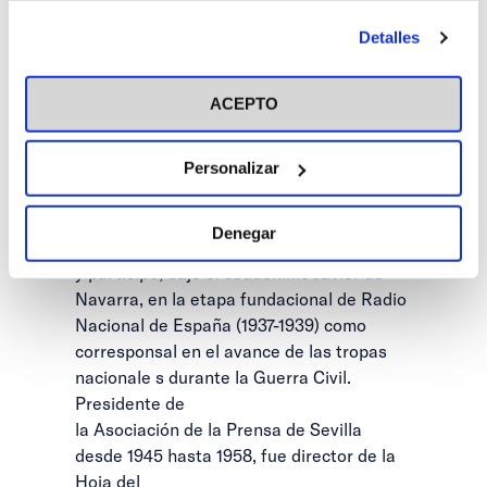
1925. Simultaneó su trabajo en El Correo
antes de otorgar o negar tu consentimiento haciendo clic
de Andalucía con la corresponsalía en
Detalles
en el botón "Personalizar". Para más información puedes
Sevilla
visitar nuestra
Política de Cookies
del diario Ya y la agencia Logos (1924), la
ACEPTO
agencia Fabra y la agencia
norteamericana
Asociated Press , puesto este último que
Personalizar
desempeñó hasta el año 1963. Fue
miembro de
Denegar
la primitiva redacción del diario Ya en 1935
y participó, bajo el seudónimo Javier de
Navarra, en la etapa fundacional de Radio
Nacional de España (1937-1939) como
corresponsal en el avance de las tropas
nacionale s durante la Guerra Civil.
Presidente de
la Asociación de la Prensa de Sevilla
desde 1945 hasta 1958, fue director de la
Hoja del