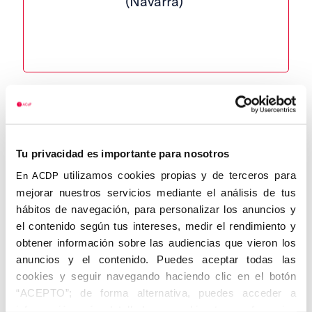
(Navarra)
RESA Y GARBAYO , Ramón. Javier de
Tu privacidad es importante para nosotros
Navarra . Cintruénigo (Navarra), 1887 –
Sevilla,
utilizamos cookies propias y de terceros para
En ACDP
1958. Periodista (Registro Oficial de
mejorar nuestros servicios mediante el análisis de tus
Periodistas 806).
hábitos de navegación, para personalizar los anuncios y
el contenido según tus intereses, medir el rendimiento y
Nacido en una familia carlista, ingr esó
obtener información sobre las audiencias que vieron los
muy joven como redactor en El Correo de
anuncios y el contenido. Puedes aceptar todas las
Andalucía , llegando a ser redactor jefe en
cookies y seguir navegando haciendo clic en el botón
1919. R ecibió la insignia de propagandista
“ACEPTO”; de forma alternativa, puedes acceder a
en
información más detallada y cambiar tus preferencias