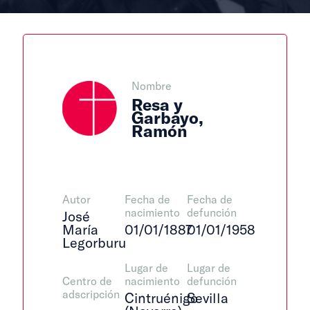
Nombre
Resa y
Garbayo,
Ramón
Autor
Fecha de
Fecha de
nacimiento
defunción
José
María
01/01/1887
01/01/1958
Legorburu
Lugar de
Lugar de
Centro de
nacimiento
defunción
adscripción
Cintruénigo
Sevilla