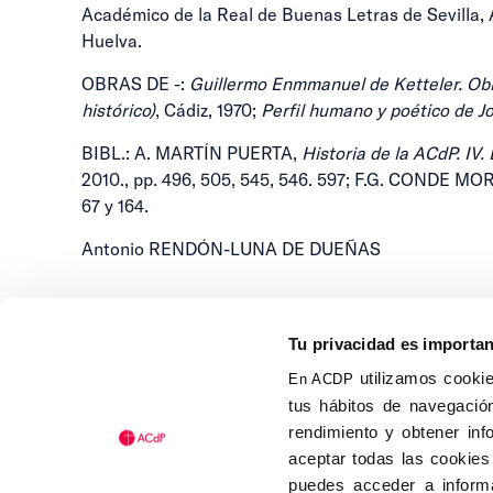
Académico de la Real de Buenas Letras de Sevilla,
Huelva.
OBRAS DE -:
Guillermo Enmmanuel de Ketteler. Obi
histórico)
, Cádiz, 1970;
Perfil humano y poético de 
BIBL.: A. MARTÍN PUERTA,
Historia de la ACdP. IV.
2010., pp. 496, 505, 545, 546. 597; F.G. CONDE MO
67 y 164.
Antonio RENDÓN-LUNA DE DUEÑAS
Tu privacidad es importa
utilizamos cookie
En ACDP
tus hábitos de navegación
Calle Isaac Peral, 58 C.P.: 2
rendimiento y obtener inf
Tel (+34) 91 456 63 27
aceptar todas las cookies
Fax: (+34) 91 535 19 98
puedes acceder a informa