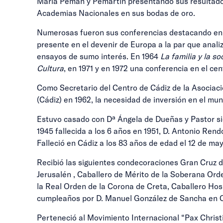
María Pemán y Pemartín presentando sus resultados
Academias Nacionales en sus bodas de oro.
Numerosas fueron sus conferencias destacando en toda
presente en el devenir de Europa a la par que anali
ensayos de sumo interés. En 1964
La familia y la s
Cultura
, en 1971 y en 1972 una conferencia en el ce
Como Secretario del Centro de Cádiz de la Asociac
(Cádiz) en 1962, la necesidad de inversión en el mu
Estuvo casado con Dª Ángela de Dueñas y Pastor sien
1945 fallecida a los 6 años en 1951, D. Antonio Re
Falleció en Cádiz a los 83 años de edad el 12 de ma
Recibió las siguientes condecoraciones Gran Cruz d
Jerusalén , Caballero de Mérito de la Soberana Orde
la Real Orden de la Corona de Creta, Caballero Hos
cumpleaños por D. Manuel González de Sancha en Cá
Perteneció al Movimiento Internacional “Pax Christ