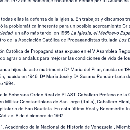
 en 1972 en el homenaje tributado a Pemán por III Asamblea
s ellas la defensa de la Iglesia. En trabajos y discursos trató
zó la problemática inherente para un posible acercamiento Cris
ociedad
, un año más tarde, en 1965
La Iglesia, el Medioevo Espa
ntro de la Asociación Católica de Propagandistas titulada
Los D
ión Católica de Propagandistas expuso en el V Asamblea Regio
ndo agrario andaluz para mejorar las condiciones de vida de lo
do hijos de este matrimonio Dª María del Pilar, nacida en 194
ndón, nacido en 1946, Dª María José y Dª Susana Rendón-Luna d
yo 1994.
e la Soberana Orden Real de PLAST, Caballero Profeso de la O
n Militar Constantiniana de San Jorge (Italia), Caballero Hid
pitalario de San Bautista. En esta última Real y Benemérita I
diz el 8 de diciembre de 1967.
i”, Académico de la Nacional de Historia de Venezuela , Miemb