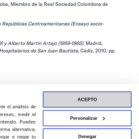
rdoba, Miembro de la Real Sociedad Colombina de
as Repúblicas Centroamericanas (Ensayo socio-
) y Alberto Martín Artajo (1959-1965),
Madrid,
Hospitalarios de San Juan Bautista
, Cádiz, 2010, pp.
ACEPTO
te el análisis de
ereses, medir el
Personalizar
ontenido. Puedes
ión a eventos
Política de privacidad de RRSS
rma alternativa,
Política de cookies
Denegar
rgar o negar tu