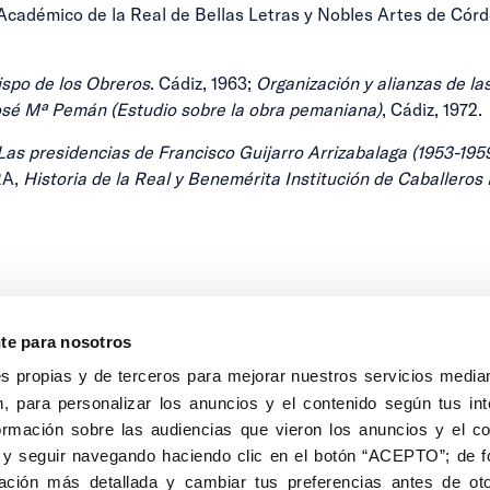
 Académico de la Real de Bellas Letras y Nobles Artes de Có
spo de los Obreros
. Cádiz, 1963;
Organización y alianzas de l
José Mª Pemán (Estudio sobre la obra pemaniana)
, Cádiz, 1972.
 Las presidencias de
Francisco Guijarro Arrizabalaga (1953-1959
RA,
Historia de la Real y Benemérita Institución de
Caballeros 
nte para nosotros
s propias y de terceros para mejorar nuestros servicios median
, para personalizar los anuncios y el contenido según tus int
8040, Madrid
ormación sobre las audiencias que vieron los anuncios y el c
Aviso Legal
Inscripc
 y seguir navegando haciendo clic en el botón “ACEPTO”; de fo
ción más detallada y cambiar tus preferencias antes de oto