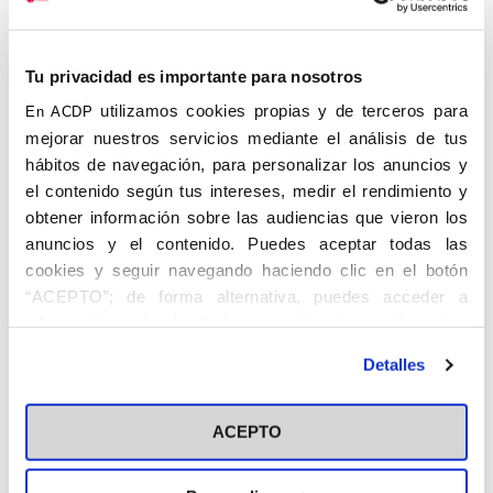
Ministerio de Obras Públicas. En 1970 fue
Secretario General Técnico de CAMPSA y
Director General Adjunto en 1974. Fue
Tu privacidad es importante para nosotros
también Subsecretario del Ministerio de
utilizamos cookies propias y de terceros para
En ACDP
Agricultura en 1975. En 1973 fue fundador
mejorar nuestros servicios mediante el análisis de tus
del grupo Tácito . En febrero de 1975
hábitos de navegación, para personalizar los anuncios y
colaboró en la fundación de Unión
el contenido según tus intereses, medir el rendimiento y
Democrática Española, presidida por
obtener información sobre las audiencias que vieron los
Federico Silva Muñoz, de donde
anuncios y el contenido. Puedes aceptar todas las
posteriormente pasó a UCD.
cookies y seguir navegando haciendo clic en el botón
Era parte de la Comisión del Gobierno que
“ACEPTO”; de forma alternativa, puedes acceder a
diseñó el borrador del proyecto de Ley
información más detallada y cambiar tus preferencias
para la Reforma Política, aprobado luego
antes de otorgar o negar tu consentimiento haciendo clic
Detalles
en Referéndum en diciembre de 1976.
en el botón "Personalizar". Para más información puedes
Promovido por el Vicepresidente Alfonso
visitar nuestra
Política de Cookies
Osorio, formó parte del primer gobierno de
ACEPTO
Suárez como Ministro de Información y
Turismo entre 1976 y 1977. Abandonó del