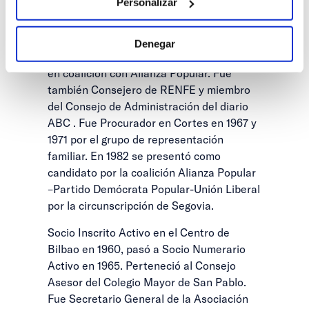
Personalizar
Gobierno tras las primeras elecciones
generales, siguiendo en UCD hasta que se
separó junto a Óscar Alzaga, creando el
Denegar
Partido Demócrata Popular, que concluyó
en coalición con Alianza Popular. Fue
también Consejero de RENFE y miembro
del Consejo de Administración del diario
ABC . Fue Procurador en Cortes en 1967 y
1971 por el grupo de representación
familiar. En 1982 se presentó como
candidato por la coalición Alianza Popular
–Partido Demócrata Popular-Unión Liberal
por la circunscripción de Segovia.
Socio Inscrito Activo en el Centro de
Bilbao en 1960, pasó a Socio Numerario
Activo en 1965. Perteneció al Consejo
Asesor del Colegio Mayor de San Pablo.
Fue Secretario General de la Asociación