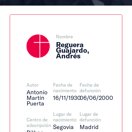
Nombre
Reguera
Guajardo,
Andrés
Autor
Fecha de
Fecha de
nacimiento
defunción
Antonio
Martín
16/11/1930
06/06/2000
Puerta
Lugar de
Lugar de
Centro de
nacimiento
defunción
adscripción
Segovia
Madrid