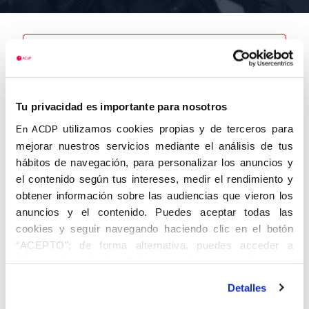
Nombre
Recuero
Tu privacidad es importante para nosotros
López,
Antonio
utilizamos cookies propias y de terceros para
En ACDP
mejorar nuestros servicios mediante el análisis de tus
hábitos de navegación, para personalizar los anuncios y
el contenido según tus intereses, medir el rendimiento y
obtener información sobre las audiencias que vieron los
Autor
Fecha de
Fecha de
nacimiento
defunción
anuncios y el contenido. Puedes aceptar todas las
01/01/1919
cookies y seguir navegando haciendo clic en el botón
Centro de
“ACEPTO”; de forma alternativa, puedes acceder a
adscripción
Lugar de
información más detallada y cambiar tus preferencias
defunción
Murcia
Lugar de
antes de otorgar o negar tu consentimiento haciendo clic
nacimiento
Detalles
en el botón "Personalizar". Para más información puedes