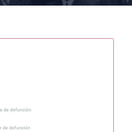
a de defunción
r de defunción