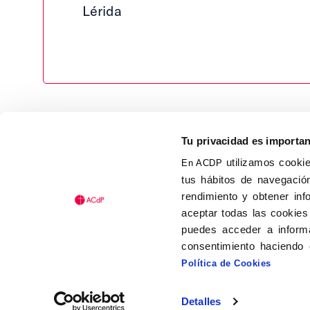
Lérida
Tu privacidad es importa
utilizamos cookie
En ACDP
tus hábitos de navegación
Calle Isaac Peral, 58 C.P.: 2
rendimiento y obtener inf
Tel (+34) 91 456 63 27
aceptar todas las cookies
Fax: (+34) 91 535 19 98
puedes acceder a informa
acdp@acdp.es
consentimiento haciendo 
Política de Cookies
Detalles