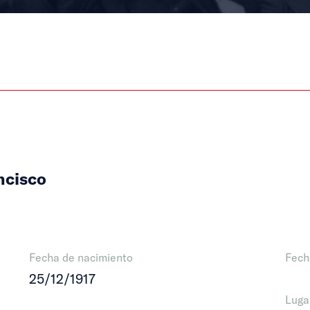
ncisco
Fecha de nacimiento
Fech
25/12/1917
Luga