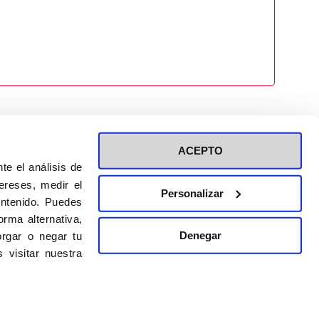
ACEPTO
te el análisis de
ereses, medir el
Personalizar
ontenido. Puedes
ión a eventos
Política de privacidad de RRSS
rma alternativa,
Política de cookies
Denegar
rgar o negar tu
 visitar nuestra
DISEÑO WEB:
BULEBOO ESTUDIO