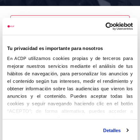
Nombre
Tu privacidad es importante para nosotros
Pucho Miguel,
José
utilizamos cookies propias y de terceros para
En ACDP
mejorar nuestros servicios mediante el análisis de tus
hábitos de navegación, para personalizar los anuncios y
el contenido según tus intereses, medir el rendimiento y
obtener información sobre las audiencias que vieron los
Autor
Fecha de
Fecha de
nacimiento
defunción
anuncios y el contenido. Puedes aceptar todas las
02/01/1890
cookies y seguir navegando haciendo clic en el botón
Centro de
“ACEPTO”; de forma alternativa, puedes acceder a
adscripción
Lugar de
información más detallada y cambiar tus preferencias
defunción
Lugar de
antes de otorgar o negar tu consentimiento haciendo clic
nacimiento
Detalles
en el botón "Personalizar". Para más información puedes