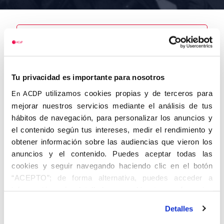
Nombre
Tu privacidad es importante para nosotros
Ponce de
León, Brígido
utilizamos cookies propias y de terceros para
En ACDP
mejorar nuestros servicios mediante el análisis de tus
hábitos de navegación, para personalizar los anuncios y
el contenido según tus intereses, medir el rendimiento y
obtener información sobre las audiencias que vieron los
Autor
Fecha de
Fecha de
nacimiento
defunción
anuncios y el contenido. Puedes aceptar todas las
01/06/1882
cookies y seguir navegando haciendo clic en el botón
Centro de
“ACEPTO”; de forma alternativa, puedes acceder a
adscripción
Lugar de
información más detallada y cambiar tus preferencias
defunción
Madrid
Lugar de
antes de otorgar o negar tu consentimiento haciendo clic
nacimiento
Detalles
en el botón "Personalizar". Para más información puedes