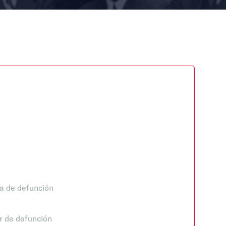
a de defunción
r de defunción