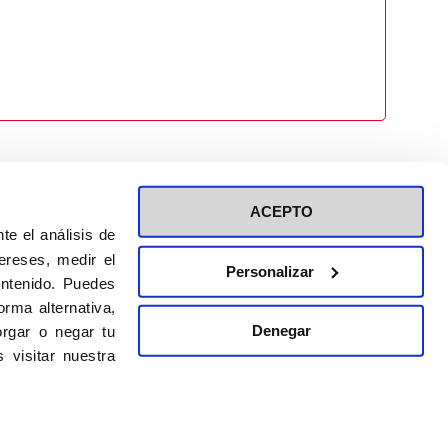
ACEPTO
te el análisis de
ereses, medir el
Personalizar
ontenido. Puedes
ión a eventos
Política de privacidad de RRSS
rma alternativa,
Política de cookies
Denegar
rgar o negar tu
 visitar nuestra
DISEÑO WEB:
BULEBOO ESTUDIO