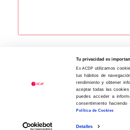
Tu privacidad es importa
utilizamos cookie
En ACDP
tus hábitos de navegación
Calle Isaac Peral, 58 C.P.: 2
rendimiento y obtener inf
Tel (+34) 91 456 63 27
aceptar todas las cookies
Fax: (+34) 91 535 19 98
puedes acceder a informa
acdp@acdp.es
consentimiento haciendo 
Política de Cookies
Detalles