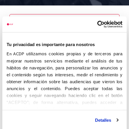
Nombre
Plaza
Tu privacidad es importante para nosotros
Escarpa,
Carlos
utilizamos cookies propias y de terceros para
En ACDP
mejorar nuestros servicios mediante el análisis de tus
hábitos de navegación, para personalizar los anuncios y
el contenido según tus intereses, medir el rendimiento y
obtener información sobre las audiencias que vieron los
Autor
Fecha de
Fecha de
nacimiento
defunción
anuncios y el contenido. Puedes aceptar todas las
24/06/1932
12/01/2004
cookies y seguir navegando haciendo clic en el botón
Centro de
“ACEPTO”; de forma alternativa, puedes acceder a
adscripción
información más detallada y cambiar tus preferencias
Lugar de
Lugar de
antes de otorgar o negar tu consentimiento haciendo clic
nacimiento
defunción
Detalles
en el botón "Personalizar". Para más información puedes