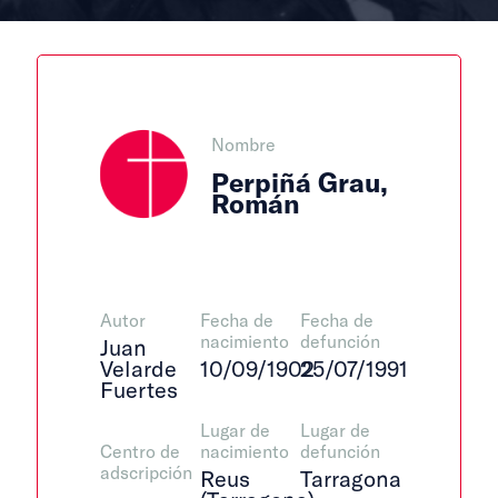
Nombre
Perpiñá Grau,
Román
Autor
Fecha de
Fecha de
nacimiento
defunción
Juan
Velarde
10/09/1902
25/07/1991
Fuertes
Lugar de
Lugar de
Centro de
nacimiento
defunción
adscripción
Reus
Tarragona