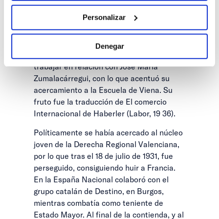
publicó lo importante investigación
Personalizar
Memorandum sobre la política del carbón.
En Valencia alcanzó el grado de
Intendente Mercantil, para tener una
Denegar
titulación oficial española y pasó a
trabajar en relación con José María
Zumalacárregui, con lo que acentuó su
acercamiento a la Escuela de Viena. Su
fruto fue la traducción de El comercio
Internacional de Haberler (Labor, 19 36).
Políticamente se había acercado al núcleo
joven de la Derecha Regional Valenciana,
por lo que tras el 18 de julio de 1931, fue
perseguido, consiguiendo huir a Francia.
En la España Nacional colaboró con el
grupo catalán de Destino, en Burgos,
mientras combatía como teniente de
Estado Mayor. Al final de la contienda, y al