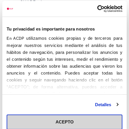
CHADE, el primero que tuvo una empresa
privada española, en 1927. Allí publicó, en
1929, su tesis doctoral. En CHADE se
encontró incómodo, y por eso, cuando se
Tu privacidad es importante para nosotros
constituyó el Centro de Estudios
Económicos Valencianos, por importantes
utilizamos cookies propias y de terceros para
En ACDP
empresarios de la región, como Ignacio
mejorar nuestros servicios mediante el análisis de tus
Villalonga y Vicente Iborra, pasó a dirigirlo
hábitos de navegación, para personalizar los anuncios y
desde 1929. Precisamente en Valencia fue
el contenido según tus intereses, medir el rendimiento y
donde preparó, para el
obtener información sobre las audiencias que vieron los
Weltwirtschaftliches Archiv
, que lo publicó
anuncios y el contenido. Puedes aceptar todas las
en enero de 1935, el famoso artículo
Der
cookies y seguir navegando haciendo clic en el botón
Wirtschaftsaufbau Spaniens und die
“ACEPTO”; de forma alternativa, puedes acceder a
Problematik seiner Aussenhandels politik
,
información más detallada y cambiar tus preferencias
que al año siguiente se editó con el título
antes de otorgar o negar tu consentimiento haciendo clic
Detalles
de De Economía Hispana (Labor), y se
en el botón "Personalizar". Para más información puedes
convirtió, para siempre, en un ensayo
visitar nuestra
Política de Cookies
esencial para el conocimiento de la
ACEPTO
economía española. También en Valencia