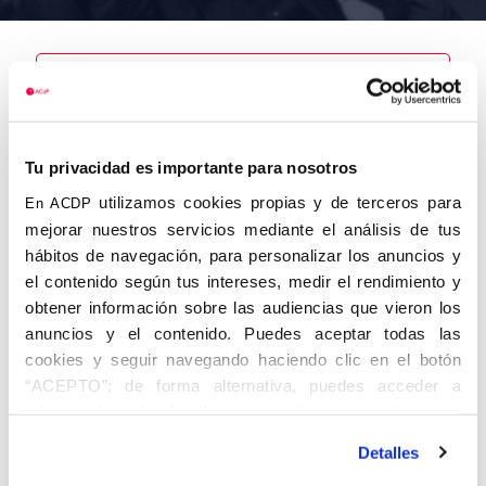
Nombre
Tu privacidad es importante para nosotros
Pérez Crespo,
Manuel
utilizamos cookies propias y de terceros para
En ACDP
mejorar nuestros servicios mediante el análisis de tus
hábitos de navegación, para personalizar los anuncios y
el contenido según tus intereses, medir el rendimiento y
obtener información sobre las audiencias que vieron los
Autor
Fecha de
Fecha de
nacimiento
defunción
anuncios y el contenido. Puedes aceptar todas las
01/01/1934
cookies y seguir navegando haciendo clic en el botón
Centro de
“ACEPTO”; de forma alternativa, puedes acceder a
adscripción
Lugar de
información más detallada y cambiar tus preferencias
defunción
Lugar de
antes de otorgar o negar tu consentimiento haciendo clic
nacimiento
Detalles
en el botón "Personalizar". Para más información puedes