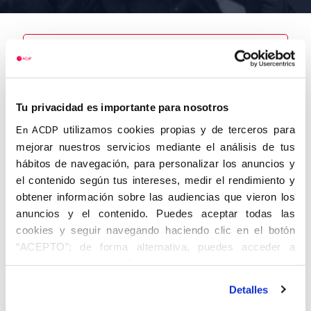
Nombre
Tu privacidad es importante para nosotros
Peña Yañez,
Arsacio
utilizamos cookies propias y de terceros para
En ACDP
mejorar nuestros servicios mediante el análisis de tus
hábitos de navegación, para personalizar los anuncios y
el contenido según tus intereses, medir el rendimiento y
obtener información sobre las audiencias que vieron los
Autor
Fecha de
Fecha de
nacimiento
defunción
anuncios y el contenido. Puedes aceptar todas las
01/01/1914
cookies y seguir navegando haciendo clic en el botón
Centro de
“ACEPTO”; de forma alternativa, puedes acceder a
adscripción
Lugar de
información más detallada y cambiar tus preferencias
defunción
Lugar de
antes de otorgar o negar tu consentimiento haciendo clic
nacimiento
Detalles
en el botón "Personalizar". Para más información puedes