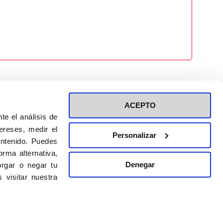
ACEPTO
te el análisis de
ereses, medir el
Personalizar
ontenido. Puedes
ión a eventos
Política de privacidad de RRSS
rma alternativa,
Política de cookies
Denegar
rgar o negar tu
 visitar nuestra
DISEÑO WEB:
BULEBOO ESTUDIO