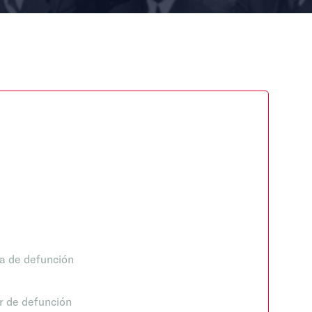
a de defunción
r de defunción