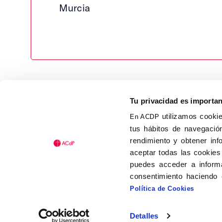
Murcia
Tu privacidad es importa
utilizamos cookie
En ACDP
tus hábitos de navegación
Calle Isaac Peral, 58 C.P.: 2
rendimiento y obtener inf
Tel (+34) 91 456 63 27
aceptar todas las cookies
Fax: (+34) 91 535 19 98
puedes acceder a informa
acdp@acdp.es
consentimiento haciendo 
Política de Cookies
Detalles