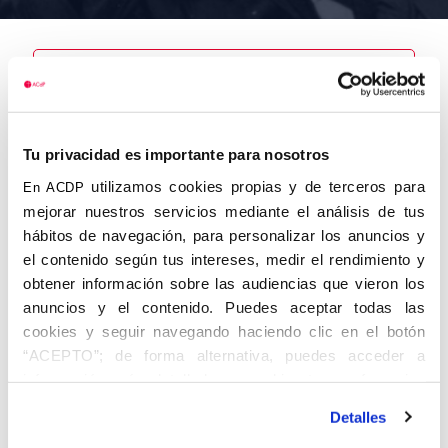
Nombre
Pascual
Tu privacidad es importante para nosotros
Sanahuja,
Juan
utilizamos cookies propias y de terceros para
En ACDP
mejorar nuestros servicios mediante el análisis de tus
hábitos de navegación, para personalizar los anuncios y
el contenido según tus intereses, medir el rendimiento y
obtener información sobre las audiencias que vieron los
Autor
Fecha de
Fecha de
nacimiento
defunción
anuncios y el contenido. Puedes aceptar todas las
16/07/1916
cookies y seguir navegando haciendo clic en el botón
Centro de
“ACEPTO”; de forma alternativa, puedes acceder a
adscripción
Lugar de
información más detallada y cambiar tus preferencias
defunción
Lugar de
antes de otorgar o negar tu consentimiento haciendo clic
nacimiento
Detalles
en el botón "Personalizar". Para más información puedes