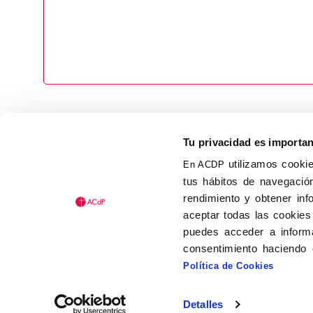
Tu privacidad es importa
utilizamos cookie
En ACDP
tus hábitos de navegación
Calle Isaac Peral, 58 C.P.: 2
rendimiento y obtener inf
Tel (+34) 91 456 63 27
aceptar todas las cookies
Fax: (+34) 91 535 19 98
puedes acceder a informa
acdp@acdp.es
consentimiento haciendo 
Política de Cookies
Detalles