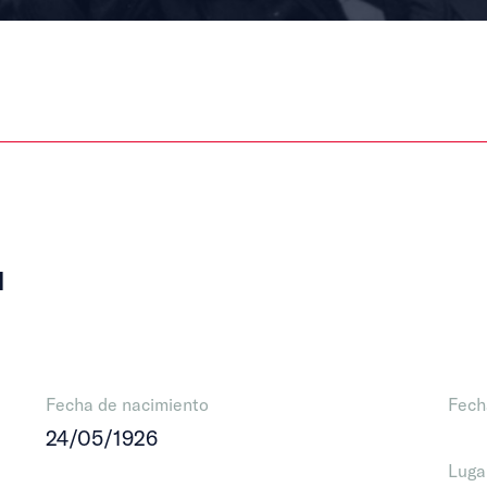
l
Fecha de nacimiento
Fech
24/05/1926
Luga