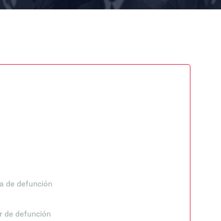
a de defunción
r de defunción