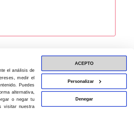
ACEPTO
te el análisis de
ereses, medir el
Personalizar
ontenido. Puedes
ión a eventos
Política de privacidad de RRSS
rma alternativa,
Política de cookies
Denegar
rgar o negar tu
 visitar nuestra
DISEÑO WEB:
BULEBOO ESTUDIO