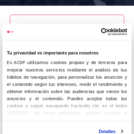
Nombre
Pareja Muñoz,
Félix
Tu privacidad es importante para nosotros
utilizamos cookies propias y de terceros para
En ACDP
mejorar nuestros servicios mediante el análisis de tus
hábitos de navegación, para personalizar los anuncios y
el contenido según tus intereses, medir el rendimiento y
Autor
Fecha de
Fecha de
obtener información sobre las audiencias que vieron los
nacimiento
defunción
05/07/1925
22/11/2017
anuncios y el contenido. Puedes aceptar todas las
Centro de
cookies y seguir navegando haciendo clic en el botón
adscripción
“ACEPTO”; de forma alternativa, puedes acceder a
Madrid
Lugar de
Lugar de
información más detallada y cambiar tus preferencias
nacimiento
defunción
antes de otorgar o negar tu consentimiento haciendo clic
Águilas
Madrid
Detalles