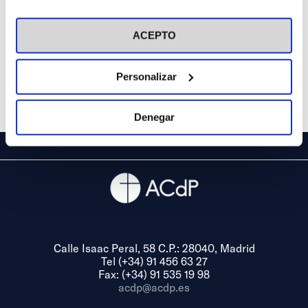
(Murcia)
en el botón "Personalizar". Para más información puedes
visitar nuestra
Política de Cookies
ACEPTO
Personalizar
Denegar
Calle Isaac Peral, 58 C.P.: 28040, Madrid
Tel (+34) 91 456 63 27
Fax: (+34) 91 535 19 98
acdp@acdp.es