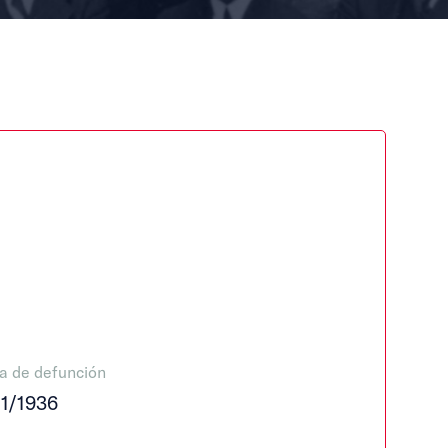
a de defunción
11/1936