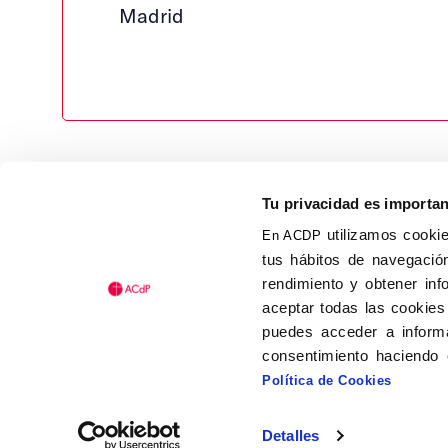
Madrid
Tu privacidad es importa
utilizamos cookie
En ACDP
tus hábitos de navegación
Calle Isaac Peral, 58 C.P.: 2
rendimiento y obtener inf
Tel (+34) 91 456 63 27
aceptar todas las cookies
Fax: (+34) 91 535 19 98
puedes acceder a informa
acdp@acdp.es
consentimiento haciendo 
Política de Cookies
Detalles