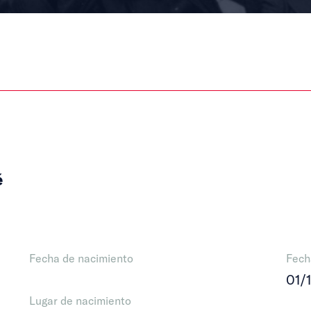
é
Fecha de nacimiento
Fech
01/
Lugar de nacimiento