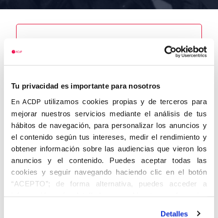
Nombre
Pallarés
González, José
Tu privacidad es importante para nosotros
Luis
utilizamos cookies propias y de terceros para
En ACDP
mejorar nuestros servicios mediante el análisis de tus
hábitos de navegación, para personalizar los anuncios y
el contenido según tus intereses, medir el rendimiento y
Autor
Fecha de
Fecha de
obtener información sobre las audiencias que vieron los
nacimiento
defunción
17/08/1934
31/12/2011
anuncios y el contenido. Puedes aceptar todas las
Centro de
cookies y seguir navegando haciendo clic en el botón
adscripción
“ACEPTO”; de forma alternativa, puedes acceder a
Madrid
Lugar de
Lugar de
información más detallada y cambiar tus preferencias
nacimiento
defunción
antes de otorgar o negar tu consentimiento haciendo clic
Olivares
Detalles