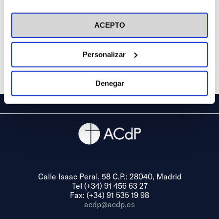
(Sevilla)
en el botón "Personalizar". Para más información puedes
visitar nuestra
Política de Cookies
ACEPTO
Personalizar
Denegar
Calle Isaac Peral, 58 C.P.: 28040, Madrid
Tel (+34) 91 456 63 27
Fax: (+34) 91 535 19 98
acdp@acdp.es