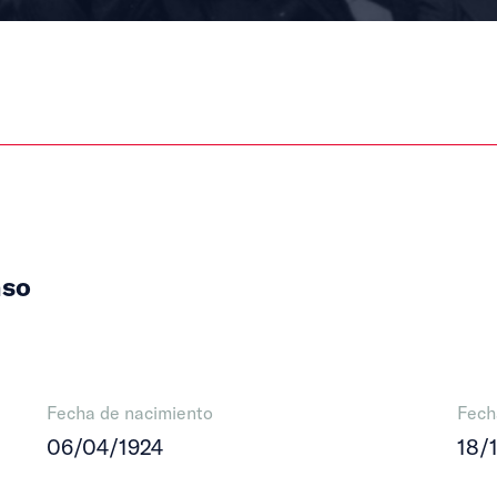
nso
Fecha de nacimiento
Fech
06/04/1924
18/