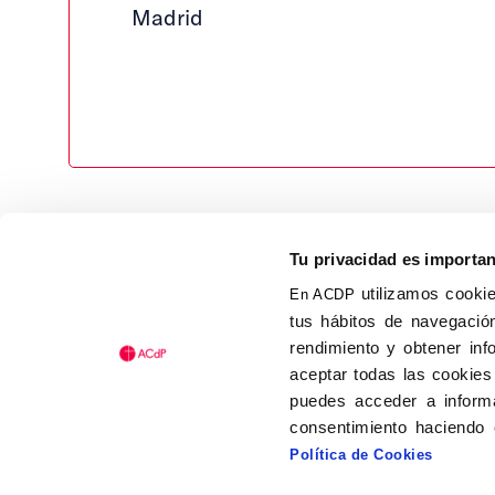
Madrid
Tu privacidad es importa
utilizamos cookie
En ACDP
tus hábitos de navegación
Calle Isaac Peral, 58 C.P.: 2
rendimiento y obtener inf
Tel (+34) 91 456 63 27
aceptar todas las cookies
Fax: (+34) 91 535 19 98
puedes acceder a informa
acdp@acdp.es
consentimiento haciendo 
Política de Cookies