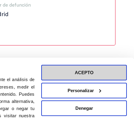
r de defunción
rid
ACEPTO
te el análisis de
ereses, medir el
Personalizar
ontenido. Puedes
ión a eventos
Política de privacidad de RRSS
rma alternativa,
Política de cookies
Denegar
rgar o negar tu
 visitar nuestra
DISEÑO WEB:
BULEBOO ESTUDIO