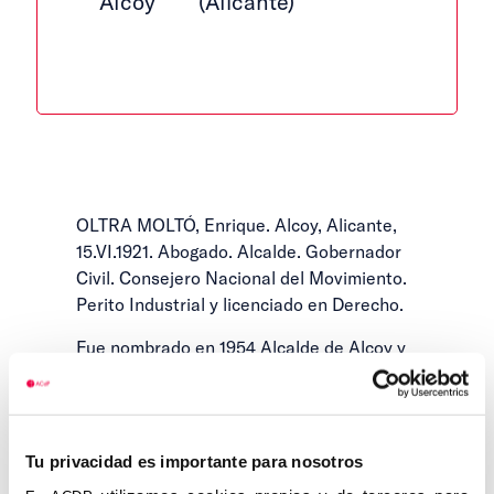
Alcoy
(Alicante)
OLTRA MOLTÓ, Enrique. Alcoy, Alicante,
15.VI.1921. Abogado. Alcalde. Gobernador
Civil. Consejero Nacional del Movimiento.
Perito Industrial y licenciado en Derecho.
Fue nombrado en 1954 Alcalde de Alcoy y
Jefe Local de F.E.T. y de las J.O.N.S.,
Vicepresidente del Consejo Provincial del
Instituto Nacional de Previsión de Alicante
en 1954. Secretario General de
Tu privacidad es importante para nosotros
Universidades Laborales en 1947.