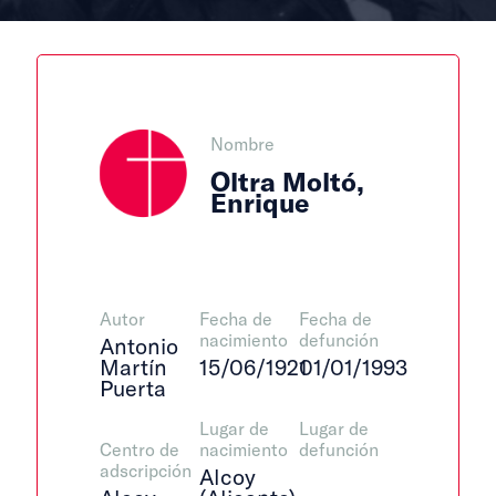
Nombre
Oltra Moltó,
Enrique
Autor
Fecha de
Fecha de
nacimiento
defunción
Antonio
Martín
15/06/1921
01/01/1993
Puerta
Lugar de
Lugar de
Centro de
nacimiento
defunción
adscripción
Alcoy