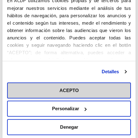
utilizamos cookies propias y de terceros para
En ACDP
Presidente del Colegio Superior de Peritos
mejorar nuestros servicios mediante el análisis de tus
Industriales en 1964. Delegado Provincial
hábitos de navegación, para personalizar los anuncios y
de Información y Turismo en Santander en
el contenido según tus intereses, medir el rendimiento y
1965. Gobernador Civil de la provincia de
obtener información sobre las audiencias que vieron los
Álava en 1966, Gobernador Civil de San
anuncios y el contenido. Puedes aceptar todas las
Sebastián y luego de Murcia en 1970. En
cookies y seguir navegando haciendo clic en el botón
1976 Gobernador Civil de Valencia.
“ACEPTO”; de forma alternativa, puedes acceder a
Procurador en Cortes en 1952 como
información más detallada y cambiar tus preferencias
representante de la Administración Local
antes de otorgar o negar tu consentimiento haciendo clic
y Consejero Nacional del Movimiento en
Detalles
en el botón "Personalizar". Para más información puedes
1971.
visitar nuestra
Política de Cookies
Ingresó en el Centro de Alcoy como Socio
ACEPTO
Inscrito en 1949, pasó a Socio Numerario
en 1951, y a Socio Numerario Activo en
Personalizar
1955. Fue Secretario del Centro de Alcoy
entre 1949 y 1954.
Denegar
FUENTES: Boletín de la ACdP de 1 de