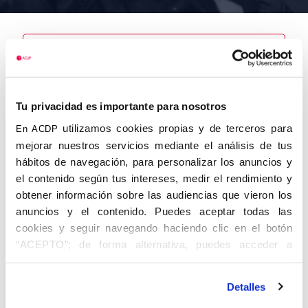
Nombre
Olleros
Tu privacidad es importante para nosotros
Gregorio, Juan
José
utilizamos cookies propias y de terceros para
En ACDP
mejorar nuestros servicios mediante el análisis de tus
hábitos de navegación, para personalizar los anuncios y
el contenido según tus intereses, medir el rendimiento y
obtener información sobre las audiencias que vieron los
Autor
Fecha de
Fecha de
nacimiento
defunción
anuncios y el contenido. Puedes aceptar todas las
01/01/1909
cookies y seguir navegando haciendo clic en el botón
Centro de
“ACEPTO”; de forma alternativa, puedes acceder a
adscripción
Lugar de
información más detallada y cambiar tus preferencias
defunción
Lugar de
antes de otorgar o negar tu consentimiento haciendo clic
nacimiento
Detalles
en el botón "Personalizar". Para más información puedes