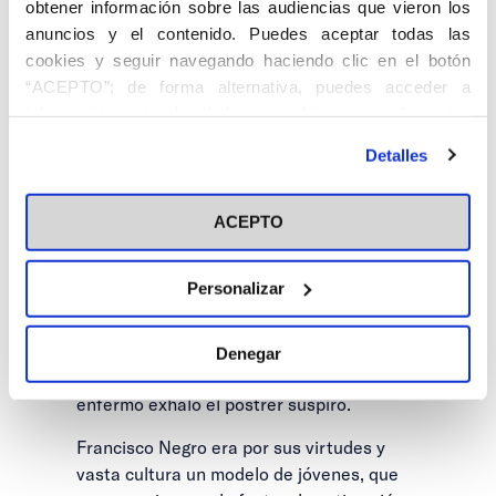
obtener información sobre las audiencias que vieron los
necesario para el traslado del enfermo al
anuncios y el contenido. Puedes aceptar todas las
Sanatorio del doctor Tapia, donde quedó
cookies y seguir navegando haciendo clic en el botón
instalado, en efecto. Los facultativos le
“ACEPTO”; de forma alternativa, puedes acceder a
desahuciaron desde los primeros
información más detallada y cambiar tus preferencias
instantes.
antes de otorgar o negar tu consentimiento haciendo clic
Detalles
A partir de este momento, los miembros
en el botón "Personalizar". Para más información puedes
de la Asociación acompañaron
visitar nuestra
Política de Cookies
continuamente a Negro, prodigándole todo
ACEPTO
género de consuelos. La agonía, iniciada,
el día 24, fue larga y penosa. La última
Personalizar
noche velaron al enfermo los señores
Herrera y Valiente. Los médicos creyeron
que el paciente viviría aún doce horas,
Denegar
pero a las ocho del día 25, domingo, el
enfermo exhaló el postrer suspiro.
Francisco Negro era por sus virtudes y
vasta cultura un modelo de jóvenes, que