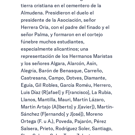
tierra cristiana en el cementero de la
Almudena. Presidieron el duelo el
presidente de la Asociación, señor
Herrera Oria, con el padre del finado y el
señor Palma, y formaron en el cortejo
fúnebre muchos estudiantes,
especialmente alicantinos; una
representación de los Hermanos Maristas
y los señores Algara, Alarcón, Asín,
Alegría, Barón de Benasque, Carreño,
Castresana, Campo, Dotves, Diamante,
Eguía, Gil Robles, García Roméu, Herrero,
Luis Díaz (R[afael] y F[rancisco], La Rubia,
Llanos, Mantilla, Mauri, Martín Lázaro,
Martín Artajo (A[lberto] y J[avier]), Martín-
Sánchez (F[ernando] y J[osé]), Moreno
Ortega (F. u A.), Poveda, Pajarón, Pérez
Salsera, Prieto, Rodríguez Soler, Santiago,