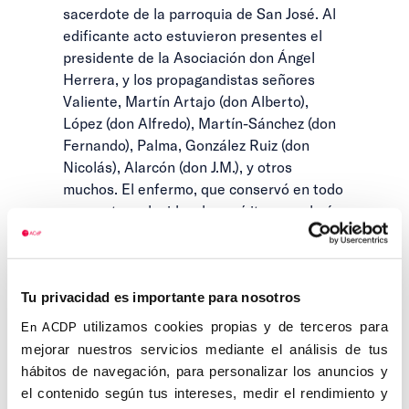
sacerdote de la parroquia de San José. Al
edificante acto estuvieron presentes el
presidente de la Asociación don Ángel
Herrera, y los propagandistas señores
Valiente, Martín Artajo (don Alberto),
López (don Alfredo), Martín-Sánchez (don
Fernando), Palma, González Ruiz (don
Nicolás), Alarcón (don J.M.), y otros
muchos. El enfermo, que conservó en todo
momento su lucidez de espíritu, se calmó
bastante después de recibir la comunión y
pudo descansar a ratos; pero por la noche
se acentuó la gravedad y hubo precisión
Tu privacidad es importante para nosotros
de aplicarle inyecciones de morfina para
hacer más soportables los horribles
utilizamos cookies propias y de terceros para
En ACDP
dolores que le martirizaban.
mejorar nuestros servicios mediante el análisis de tus
hábitos de navegación, para personalizar los anuncios y
Al día siguiente, festividad de San José,
el contenido según tus intereses, medir el rendimiento y
los propagandistas dispusieron todo lo