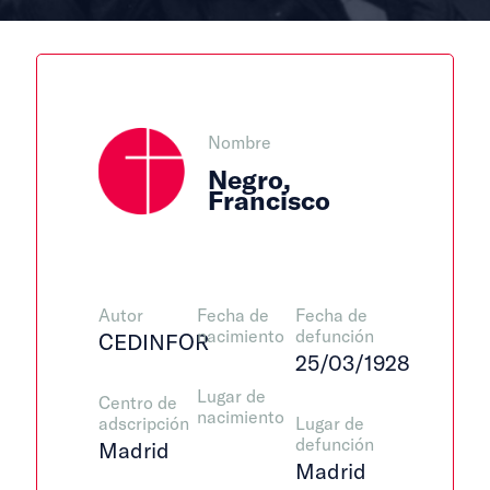
Nombre
Negro,
Francisco
Autor
Fecha de
Fecha de
nacimiento
defunción
CEDINFOR
25/03/1928
Lugar de
Centro de
nacimiento
adscripción
Lugar de
defunción
Madrid
Madrid