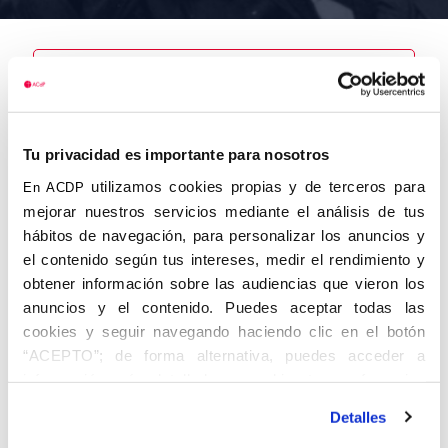
Nombre
Tu privacidad es importante para nosotros
Muñoz Rogelo,
Manuel
utilizamos cookies propias y de terceros para
En ACDP
mejorar nuestros servicios mediante el análisis de tus
hábitos de navegación, para personalizar los anuncios y
el contenido según tus intereses, medir el rendimiento y
obtener información sobre las audiencias que vieron los
Autor
Fecha de
Fecha de
nacimiento
defunción
anuncios y el contenido. Puedes aceptar todas las
01/01/1926
cookies y seguir navegando haciendo clic en el botón
Centro de
“ACEPTO”; de forma alternativa, puedes acceder a
adscripción
Lugar de
información más detallada y cambiar tus preferencias
defunción
Lugar de
antes de otorgar o negar tu consentimiento haciendo clic
nacimiento
Detalles
en el botón "Personalizar". Para más información puedes